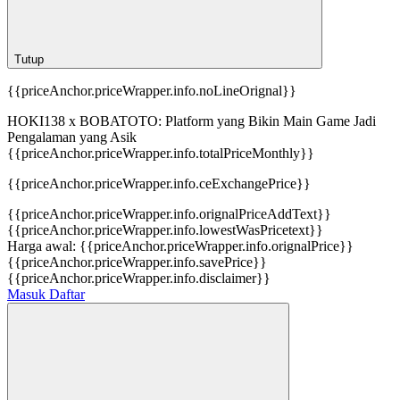
Tutup
{{priceAnchor.priceWrapper.info.noLineOrignal}}
HOKI138 x BOBATOTO: Platform yang Bikin Main Game Jadi
Pengalaman yang Asik
{{priceAnchor.priceWrapper.info.totalPriceMonthly}}
{{priceAnchor.priceWrapper.info.ceExchangePrice}}
{{priceAnchor.priceWrapper.info.orignalPriceAddText}}
{{priceAnchor.priceWrapper.info.lowestWasPricetext}}
Harga awal:
{{priceAnchor.priceWrapper.info.orignalPrice}}
{{priceAnchor.priceWrapper.info.savePrice}}
{{priceAnchor.priceWrapper.info.disclaimer}}
Masuk
Daftar