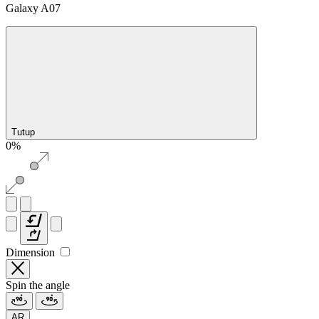
Galaxy A07
Tutup
0%
Dimension
Spin the angle
AR