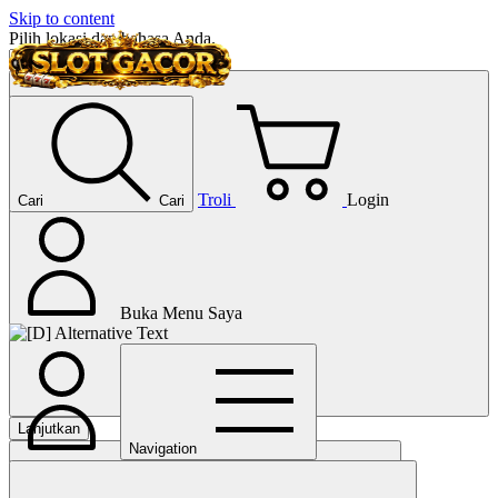
Skip to content
Pilih lokasi dan bahasa Anda.
Troli
Login
Cari
Cari
Buka Menu Saya
Lanjutkan
Navigation