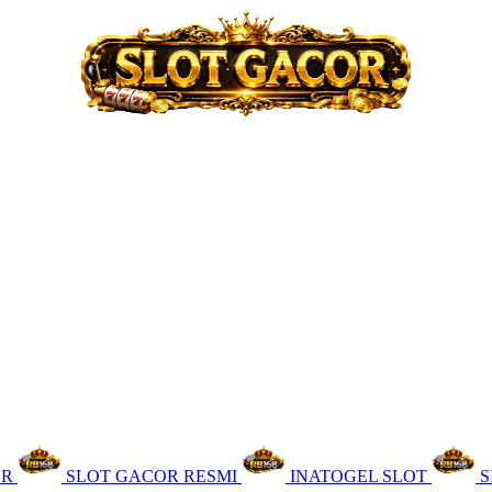
OR
SLOT GACOR RESMI
INATOGEL SLOT
S