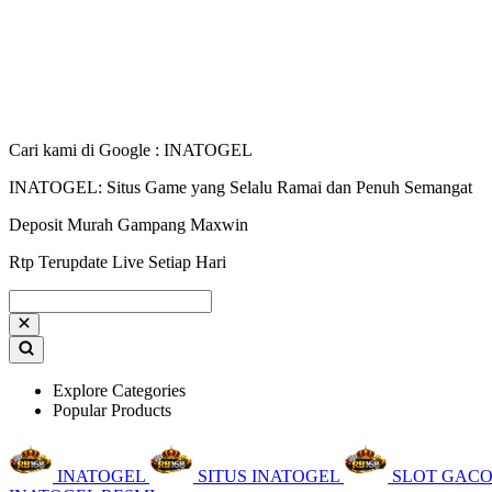
Cari kami di Google : INATOGEL
INATOGEL: Situs Game yang Selalu Ramai dan Penuh Semangat
Deposit Murah Gampang Maxwin
Rtp Terupdate Live Setiap Hari
Explore Categories
Popular Products
INATOGEL
SITUS INATOGEL
SLOT GAC